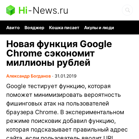
Hi
-
News.ru
Авито
Вояджер
Кошка писает
Акулы и люди
Ядерная война
Судоку и пазлы
Ядовитые пауки
Новая функция Google
Chrome сэкономит
миллионы рублей
Александр Богданов
∙
31.01.2019
Google тестирует функцию, которая
поможет минимизировать вероятность
фишинговых атак на пользователей
браузера Chrome. В экспериментальном
режиме поисковик добавил функцию,
которая подсказывает правильный адрес
сайта, если пользователь вводит URL,