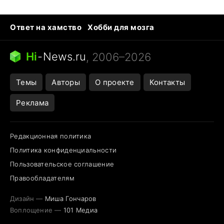
Ответ на хамство
Хобби для мозга
Бензин 100 и 95
Тунцы в океанариуме
Следующая пандемия
Google Maps открытие
Hi
-
News.ru
, 2006–2026
Темы
Авторы
О проекте
Контакты
Реклама
Редакционная политика
Политика конфиденциальности
Пользовательское соглашение
Правообладателям
Дизайн —
Миша Гончаров
Воплощение —
101 Медиа