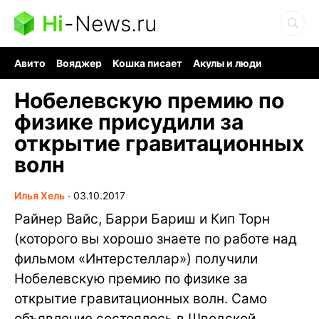
Hi
-
News.ru
Авито
Вояджер
Кошка писает
Акулы и люди
Ядерная война
Судоку и пазлы
Ядовитые пауки
Нобелевскую премию по
физике присудили за
открытие гравитационных
волн
Илья Хель
∙
03.10.2017
Райнер Вайс, Барри Бариш и Кип Торн
(которого вы хорошо знаете по работе над
фильмом «Интерстеллар») получили
Нобелевскую премию по физике за
открытие гравитационных волн. Само
объявление состоялось в Шведской