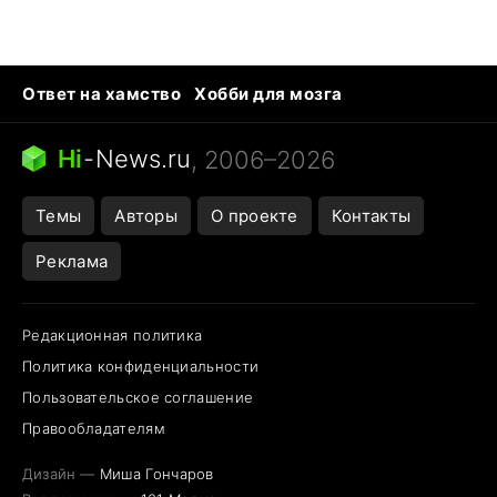
Ответ на хамство
Хобби для мозга
Бензин 100 и 95
Тунцы в океанариуме
Следующая пандемия
Google Maps открытие
Hi
-
News.ru
, 2006–2026
Темы
Авторы
О проекте
Контакты
Реклама
Редакционная политика
Политика конфиденциальности
Пользовательское соглашение
Правообладателям
Дизайн —
Миша Гончаров