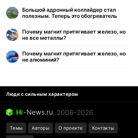
Большой адронный коллайдер стал
полезным. Теперь это обогреватель
Почему магнит притягивает железо, но
не все металлы?
Почему магнит притягивает железо, но
не алюминий?
Люди с сильным характером
Кошка писает на кровать
Тунцы в океанариуме
Ядовитые пауки России
Hi
-
News.ru
, 2006–2026
Города в ядерной войне
Открытие в Google Maps
Темы
Авторы
О проекте
Контакты