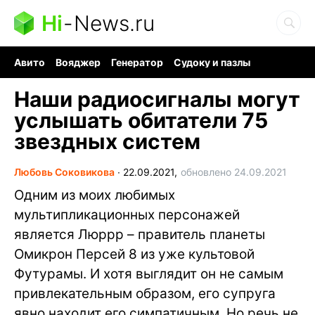
Hi
-
News.ru
Авито
Вояджер
Генератор
Судоку и пазлы
Хобби для мозга
Бензин 100 vs 95
Следующая пандемия
Наши радиосигналы могут
услышать обитатели 75
звездных систем
Любовь Соковикова
∙
22.09.2021,
обновлено 24.09.2021
Одним из моих любимых
мультипликационных персонажей
является Люррр – правитель планеты
Омикрон Персей 8 из уже культовой
Футурамы. И хотя выглядит он не самым
привлекательным образом, его супруга
явно находит его симпатичным. Но речь не