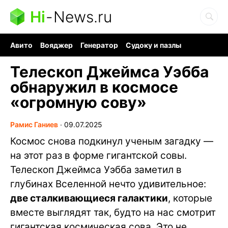
Hi
-
News.ru
Авито
Вояджер
Генератор
Судоку и пазлы
Хобби для мозга
Бензин 100 vs 95
Следующая пандемия
Телескоп Джеймса Уэбба
обнаружил в космосе
«огромную сову»
Рамис Ганиев
∙
09.07.2025
Космос снова подкинул ученым загадку —
на этот раз в форме гигантской совы.
Телескоп Джеймса Уэбба заметил в
глубинах Вселенной нечто удивительное:
две сталкивающиеся галактики
, которые
вместе выглядят так, будто на нас смотрит
гигантская космическая сова. Это не