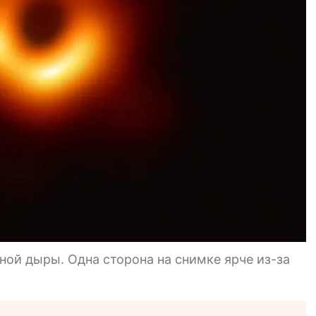
ой дыры. Одна сторона на снимке ярче из-за