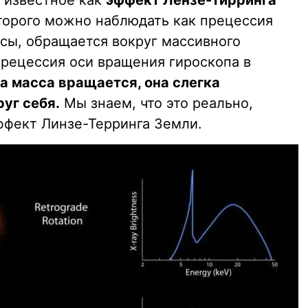
, известное как
эффект Лензе-Тирринга
оторого можно наблюдать как прецессия
сы, обращается вокруг массивного
прецессия оси вращения гироскопа в
а масса вращается, она слегка
уг себя.
Мы знаем, что это реально,
ффект Линзе-Терринга Земли.