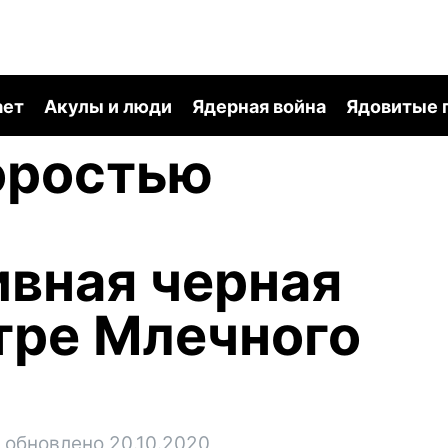
ает
Акулы и люди
Ядерная война
Ядовитые 
оростью
вная черная
тре Млечного
обновлено 20.10.2020