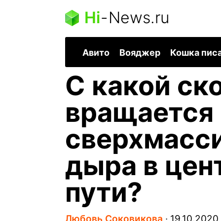
Hi
-
News.ru
Авито
Вояджер
Кошка пис
С какой ск
вращается
сверхмасси
дыра в цен
пути?
Любовь Соковикова
∙
19.10.2020,