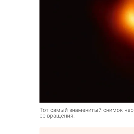
Тот самый знаменитый снимок черн
ее вращения.