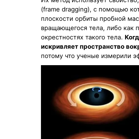
Их метод использует свойство
(frame dragging), с помощью к
плоскости орбиты пробной мас
вращающегося тела, либо как 
окрестностях такого тела.
Когд
искривляет пространство вокр
потому что ученые измерили э