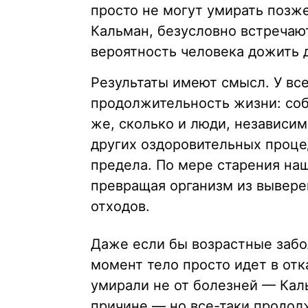
просто не могут умирать позж
Кальман, безусловно встречают
вероятность человека дожить до
Результаты имеют смысл. У вс
продолжительность жизни: соб
же, сколько и люди, независим
других оздоровительных проце
предела. По мере старения на
превращая организм из вывере
отходов.
Даже если бы возрастные забо
момент тело просто идет в отк
умирали не от болезней — Кал
причине — но все-таки продол