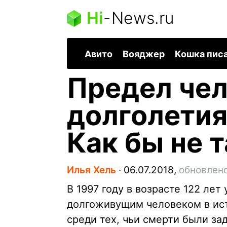
Hi
-
News.ru
Авито
Вояджер
Кошка пис
Предел чел
долголетия
Как бы не т
Илья Хель
∙
06.07.2018,
обновлено
В 1997 году в возрасте 122 ле
долгоживущим человеком в ист
среди тех, чьи смерти были за