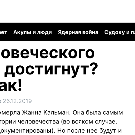
ает
Акулы и люди
Ядерная война
Судоку и 
овеческого
 достигнут?
ак!
 26.12.2019
т умерла Жанна Кальман. Она была самым
ории человечества (во всяком случае,
документированы). Но после нее будут и