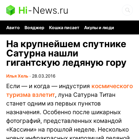
Hi
-
News.ru
Авито
Вояджер
Кошка писает
Акулы и люди
Ядерная война
Ядовитые пауки
Судоку и пазлы
На крупнейшем спутнике
Сатурна нашли
гигантскую ледяную гору
Илья Хель
∙
28.03.2016
Если — и когда — индустрия
космического
туризма взлетит
, луна Сатурна Титан
станет одним из первых пунктов
назначения. Особенно после шикарных
фотографий, представленных командой
«Кассини» на прошлой неделе. Несколько
новых инфракрасных композиций ледяной