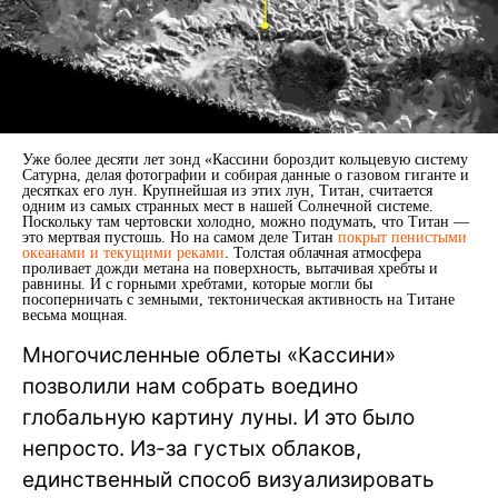
Уже более десяти лет зонд «Кассини бороздит кольцевую систему
Сатурна, делая фотографии и собирая данные о газовом гиганте и
десятках его лун. Крупнейшая из этих лун, Титан, считается
одним из самых странных мест в нашей Солнечной системе.
Поскольку там чертовски холодно, можно подумать, что Титан —
это мертвая пустошь. Но на самом деле Титан
покрыт пенистыми
океанами и текущими реками
. Толстая облачная атмосфера
проливает дожди метана на поверхность, вытачивая хребты и
равнины. И с горными хребтами, которые могли бы
посоперничать с земными, тектоническая активность на Титане
весьма мощная.
Многочисленные облеты «Кассини»
позволили нам собрать воедино
глобальную картину луны. И это было
непросто. Из-за густых облаков,
единственный способ визуализировать