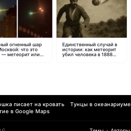
ный огненный шар
Единственный случай в
Москвой: что это
истории: как метеорит
 — метеорит или
убил человека в 1888
ический мусор?
году
ошка писает на кровать
Тунцы в океанариуме
ие в Google Maps
Темы
·
Авторы