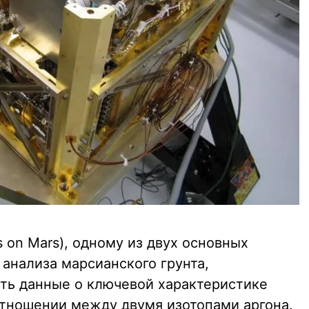
s on Mars), одному из двух основных
анализа марсианского грунта,
ть данные о ключевой характеристике
тношении между двумя изотопами аргона.