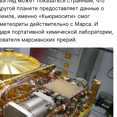
 взгляд может показаться странным, что
другой планете предоставляет данные о
 Земле, именно «Кьюриосити» смог
 метеориты действительно с Марса. И
даря портативной химической лаборатории,
дователя марсианских прерий.