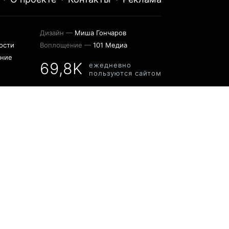
Дизайн —
Миша Гончаров
ости
Воплощение —
101 Медиа
ение
69,8K
ежедневно
пользуются сайтом