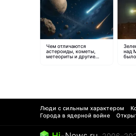
Чем отличаются
Зеле
астероиды, кометы,
над 
метеориты и другие
было
космические тела
косм
Люди с сильным характером
К
Города в ядерной войне
Открыт
Hi
-
News.ru