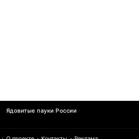
Ядовитые пауки России
·
О проекте
·
Контакты
·
Реклама