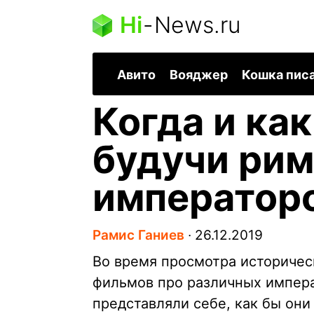
Hi
-
News.ru
Авито
Вояджер
Кошка пис
Когда и ка
будучи ри
император
Рамис Ганиев
∙
26.12.2019
Во время просмотра историчес
фильмов про различных импера
представляли себе, как бы они