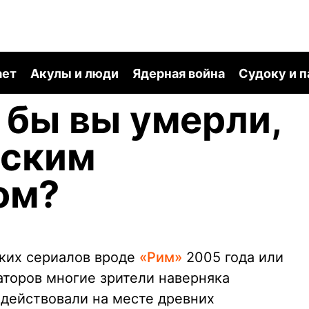
ает
Акулы и люди
Ядерная война
Судоку и 
к бы вы умерли,
мским
ом?
ких сериалов вроде
«Рим»
2005 года или
торов многие зрители наверняка
 действовали на месте древних