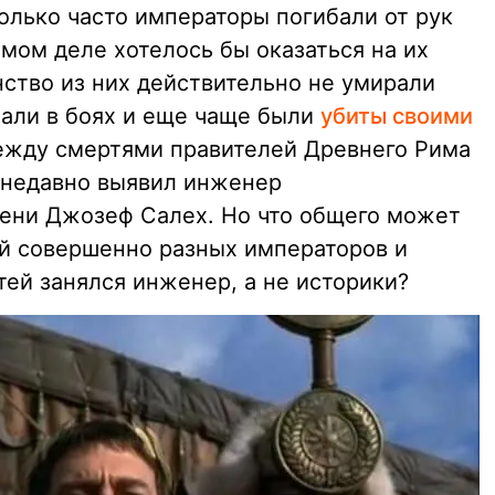
колько часто императоры погибали от рук
амом деле хотелось бы оказаться на их
нство из них действительно не умирали
бали в боях и еще чаще были
убиты своими
между смертями правителей Древнего Рима
 недавно выявил инженер
ени Джозеф Салех. Но что общего может
й совершенно разных императоров и
ей занялся инженер, а не историки?