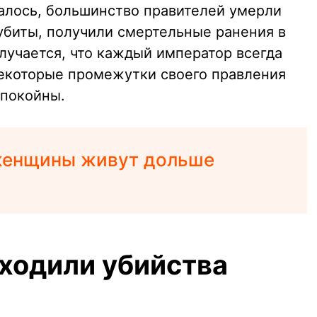
залось, большинство правителей умерли
 убиты, получили смертельные ранения в
лучается, что каждый император всегда
некоторые промежутки своего правления
спокойны.
женщины живут дольше
сходили убийства