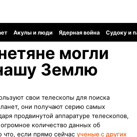
ает
Акулы и люди
Ядерная война
Судоку и 
нетяне могли
 нашу Землю
ользуют свои телескопы для поиска
ланет, они получают серию самых
даря продвинутой аппаратуре телескопов,
 огромное количество данных об
о что, если прямо сейчас
ученые с других