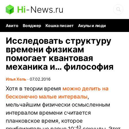
Hi
-
News.ru
Авито
Вояджер
Кошка писает
Акулы и люди
Ядерная война
Судоку и пазлы
Ядовитые пауки
Исследовать структуру
времени физикам
помогает квантовая
механика и… философия
Илья Хель
∙
07.02.2016
Хотя в теории время
можно делить на
бесконечно малые интервалы
,
мельчайшим физически осмысленным
интервалом времени считается
планковское время, которое
-43
приблизительно равно 10
секунды. Этот