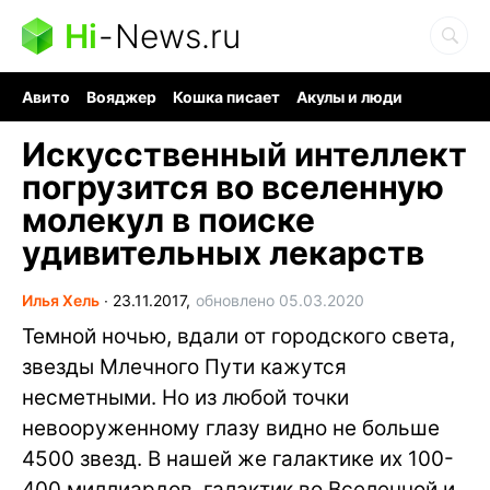
Hi
-
News.ru
Авито
Вояджер
Кошка писает
Акулы и люди
Ядерная война
Судоку и пазлы
Ядовитые пауки
Искусственный интеллект
погрузится во вселенную
молекул в поиске
удивительных лекарств
Илья Хель
∙
23.11.2017,
обновлено 05.03.2020
Темной ночью, вдали от городского света,
звезды Млечного Пути кажутся
несметными. Но из любой точки
невооруженному глазу видно не больше
4500 звезд. В нашей же галактике их 100-
400 миллиардов, галактик во Вселенной и