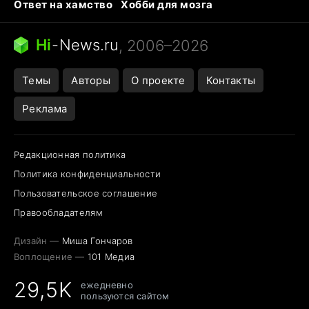
Ответ на хамство
Хобби для мозга
Бензин 100 и 95
Тунцы в океанариуме
Следующая пандемия
Google Maps открытие
Hi
-
News.ru
, 2006–2026
Темы
Авторы
О проекте
Контакты
Реклама
Редакционная политика
Политика конфиденциальности
Пользовательское соглашение
Правообладателям
Дизайн —
Миша Гончаров
Воплощение —
101 Медиа
29,5K
ежедневно
пользуются сайтом