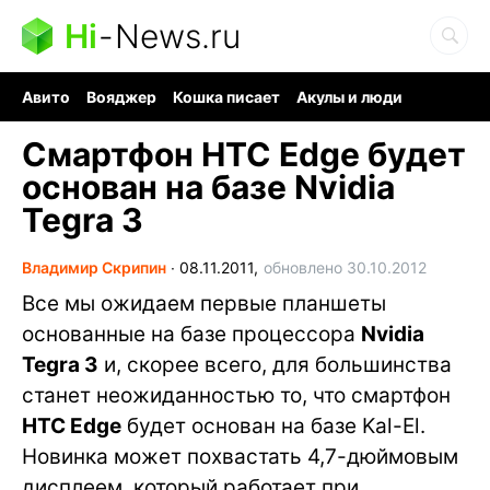
Hi
-
News.ru
Авито
Вояджер
Кошка писает
Акулы и люди
Ядерная война
Судоку и пазлы
Ядовитые пауки
Смартфон HTC Edge будет
основан на базе Nvidia
Tegra 3
Владимир Скрипин
∙
08.11.2011,
обновлено 30.10.2012
Все мы ожидаем первые планшеты
основанные на базе процессора
Nvidia
Tegra 3
и, скорее всего, для большинства
станет неожиданностью то, что смартфон
HTC Edge
будет основан на базе Kal-El.
Новинка может похвастать 4,7-дюймовым
дисплеем, который работает при