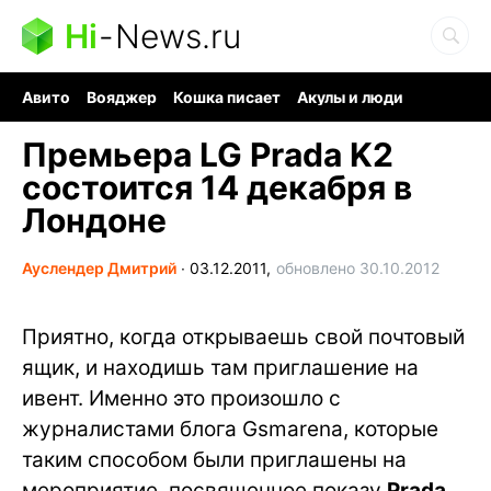
Hi
-
News.ru
Авито
Вояджер
Кошка писает
Акулы и люди
Ядерная война
Ядовитые пауки
Судоку и пазлы
Премьера LG Prada K2
состоится 14 декабря в
Лондоне
Ауслендер Дмитрий
∙
03.12.2011,
обновлено 30.10.2012
Приятно, когда открываешь свой почтовый
ящик, и находишь там приглашение на
ивент. Именно это произошло с
журналистами блога Gsmarena, которые
таким способом были приглашены на
мероприятие, посвященное показу
Prada