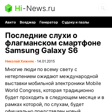
Hi
-
News.ru
Авито
Вояджер
Генератор
Судоку и пазлы
Хобби для мозга
Бензин 100 vs 95
Следующая пандемия
Последние слухи о
флагманском смартфоне
Samsung Galaxy S6
Николай Хижняк
∙
14.01.2015
Многие люди по всему свету с
нетерпением ожидают международной
выставки мобильной электроники Mobile
World Congress, которая традиционно
будет проходить в следующем месяце и в
рамках которой, по слухам, будет
официально представлен новый