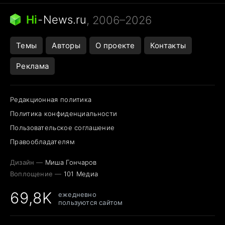
Кошка писает на кровать
Тунцы в океанариуме
Ядовитые пауки России
Hi
-
News.ru
, 2006–2026
Города в ядерной войне
Открытие в Google Maps
Темы
Авторы
О проекте
Контакты
Реклама
Редакционная политика
Политика конфиденциальности
Пользовательское соглашение
Правообладателям
Дизайн —
Миша Гончаров
Воплощение —
101 Медиа
69,8K
ежедневно
пользуются сайтом