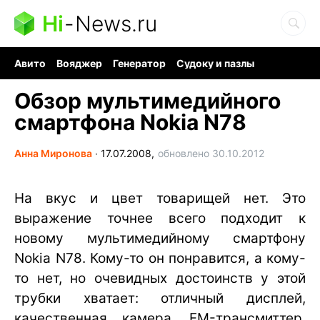
Hi
-
News.ru
Авито
Вояджер
Генератор
Судоку и пазлы
Хобби для мозга
Бензин 100 vs 95
Следующая пандемия
Обзор мультимедийного
смартфона Nokia N78
Анна Миронова
∙
17.07.2008,
обновлено 30.10.2012
На вкус и цвет товарищей нет. Это
выражение точнее всего подходит к
новому мультимедийному смартфону
Nokia N78. Кому-то он понравится, а кому-
то нет, но очевидных достоинств у этой
трубки хватает: отличный дисплей,
качественная камера, FM-трансмиттер,