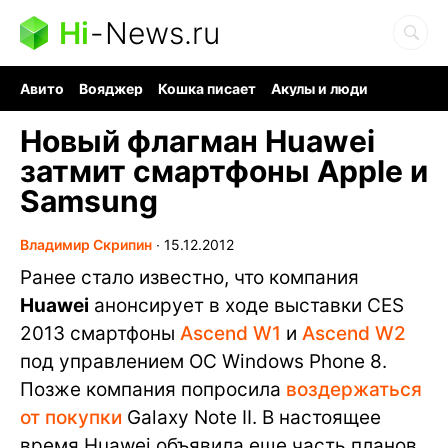
Hi
-
News.ru
Авито
Вояджер
Кошка писает
Акулы и люди
Ядерная война
Ядовитые пауки
Судоку и пазлы
Новый флагман Huawei
затмит смартфоны Apple и
Samsung
Владимир Скрипин
∙
15.12.2012
Ранее стало известно, что компания
Huawei
анонсирует в ходе выставки CES
2013 смартфоны
Ascend W1
и
Ascend W2
под управлением ОС Windows Phone 8.
Позже компания попросила
воздержаться
от покупки
Galaxy Note II. В настоящее
время Huawei объявила еще часть планов