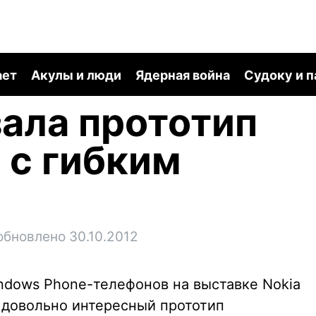
ает
Акулы и люди
Ядерная война
Судоку и 
зала прототип
 с гибким
обновлено 30.10.2012
dows Phone-телефонов на выставке Nokia
и довольно интересный прототип