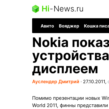
Hi
-
News.ru
Авито
Вояджер
Кошка пис
Nokia пока
устройства
дисплеем
Ауслендер Дмитрий
∙
27.10.2011,
Помимо презентации новых Win
World 2011, финны представил