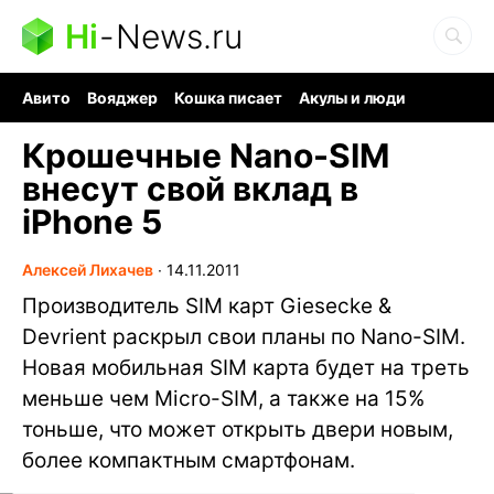
Hi
-
News.ru
Авито
Вояджер
Кошка писает
Акулы и люди
Ядерная война
Судоку и пазлы
Ядовитые пауки
Крошечные Nano-SIM
внесут свой вклад в
iPhone 5
Алексей Лихачев
∙
14.11.2011
Производитель SIM карт Giesecke &
Devrient раскрыл свои планы по Nano-SIM.
Новая мобильная SIM карта будет на треть
меньше чем Micro-SIM, а также на 15%
тоньше, что может открыть двери новым,
более компактным смартфонам.