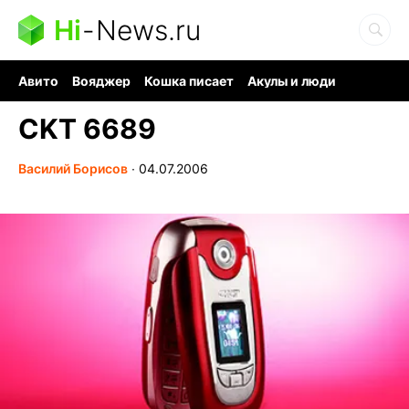
Hi
-
News.ru
Авито
Вояджер
Кошка писает
Акулы и люди
Ядерная война
Судоку и пазлы
Ядовитые пауки
CKT 6689
Василий Борисов
∙
04.07.2006