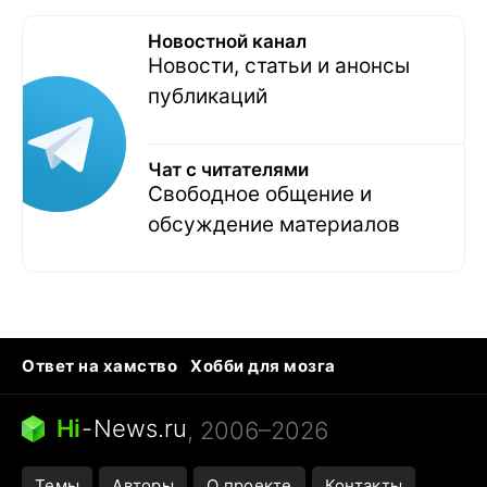
Новостной канал
Новости, статьи и анонсы
публикаций
Чат с читателями
Свободное общение и
обсуждение материалов
Ответ на хамство
Хобби для мозга
Бензин 100 и 95
Тунцы в океанариуме
Следующая пандемия
Google Maps открытие
Hi
-
News.ru
, 2006–2026
Темы
Авторы
О проекте
Контакты