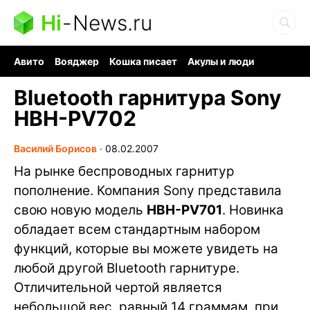
Hi
-
News.ru
Авито
Вояджер
Кошка писает
Акулы и люди
Ядерная война
Судоку и пазлы
Ядовитые пауки
Bluetooth гарнитура Sony
HBH-PV702
Василий Борисов
∙
08.02.2007
На рынке беспроводных гарнитур
пополнение. Компания Sony представила
свою новую модель
HBH-PV701
. Новинка
обладает всем стандартным набором
функций, которые вы можете увидеть на
любой другой Bluetooth гарнитуре.
Отличительной чертой является
небольшой вес, равный 14 граммам, при