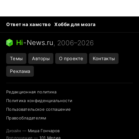
Ответ на хамство
Хобби для мозга
Бензин 100 и 95
Тунцы в океанариуме
Следующая пандемия
Google Maps открытие
Hi
-
News.ru
, 2006–2026
Темы
Авторы
О проекте
Контакты
Реклама
Редакционная политика
Политика конфиденциальности
Пользовательское соглашение
Правообладателям
Дизайн —
Миша Гончаров
Воплощение —
101 Медиа