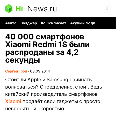
Hi
-
News.ru
Авито
Вояджер
Кошка писает
Акулы и люди
Ядерная война
Судоку и пазлы
Ядовитые пауки
40 000 смартфонов
Xiaomi Redmi 1S были
распроданы за 4,2
секунды
Сергей Грэй
∙
03.09.2014
Стоит ли Apple и Samsung начинать
волноваться? Определённо, стоит. Ведь
китайский производитель смартфонов
Xiaomi
продаёт свои гаджеты с просто
невероятной скоростью.