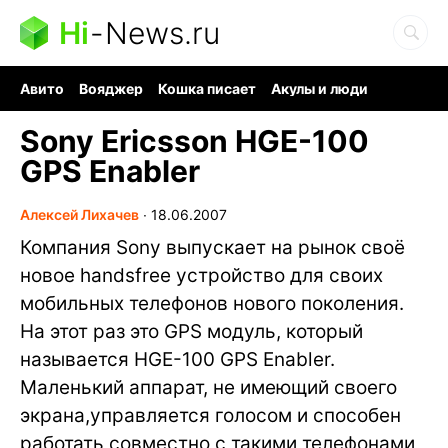
Hi
-
News.ru
Авито
Вояджер
Кошка писает
Акулы и люди
Ядерная война
Судоку и пазлы
Ядовитые пауки
Sony Ericsson HGE-100
GPS Enabler
Алексей Лихачев
∙
18.06.2007
Компания Sony выпускает на рынок своё
новое handsfree устройство для своих
мобильных телефонов нового поколения.
На этот раз это GPS модуль, который
называется HGE-100 GPS Enabler.
Маленький аппарат, не имеющий своего
экрана,управляется голосом и способен
работать совместно с такими телефонами