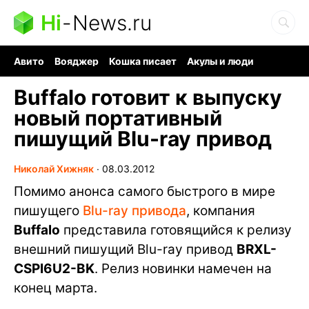
Hi
-
News.ru
Авито
Вояджер
Кошка писает
Акулы и люди
Ядерная война
Ядовитые пауки
Судоку и пазлы
Buffalo готовит к выпуску
новый портативный
пишущий Blu-ray привод
Николай Хижняк
∙
08.03.2012
Помимо анонса самого быстрого в мире
пишущего
Blu-ray привода
, компания
Buffalo
представила готовящийся к релизу
внешний пишущий Blu-ray привод
BRXL-
CSPI6U2-BK
. Релиз новинки намечен на
конец марта.