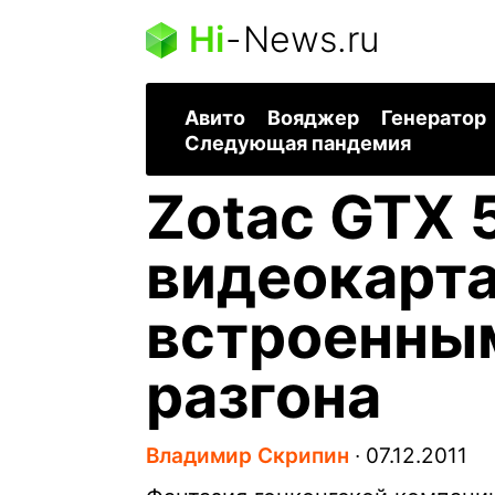
Hi
-
News.ru
Авито
Вояджер
Генератор
Следующая пандемия
Zotac GTX 5
видеокарта
встроенны
разгона
Владимир Скрипин
∙
07.12.2011