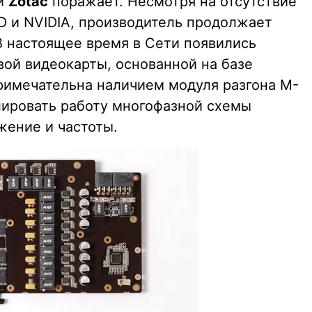
ии
Zotac
поражает. Несмотря на отсутствие
 и NVIDIA, производитель продолжает
В настоящее время в Сети появились
вой видеокарты, основанной на базе
римечательна наличием модуля разгона M-
лировать работу многофазной схемы
жение и частоты.