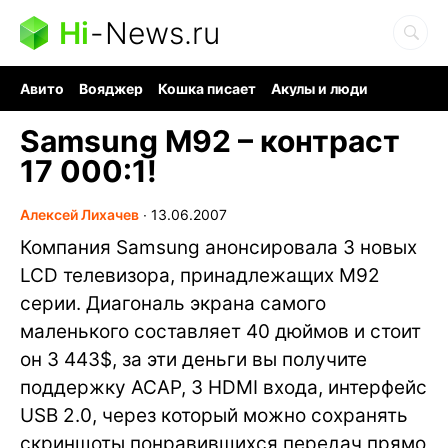
Hi
-
News.ru
Авито
Вояджер
Кошка писает
Акулы и люди
Ядерная война
Ядовитые пауки
Судоку и пазлы
Samsung M92 – контраст
17 000:1!
Алексей Лихачев
∙
13.06.2007
Компания Samsung анонсировала 3 новых
LCD телевизора, принадлежащих M92
серии. Диагональ экрана самого
маленького составляет 40 дюймов и стоит
он 3 443$, за эти деньги вы получите
поддержку ACAP, 3 HDMI входа, интерфейс
USB 2.0, через который можно сохранять
скриншоты понравившихся передач прямо