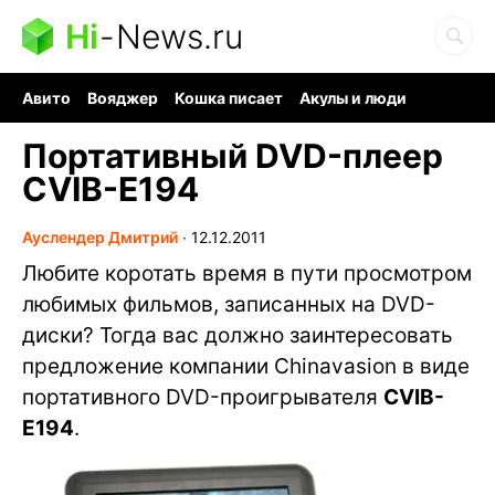
Hi
-
News.ru
Авито
Вояджер
Кошка писает
Акулы и люди
Ядерная война
Судоку и пазлы
Ядовитые пауки
Портативный DVD-плеер
CVIB-E194
Ауслендер Дмитрий
∙
12.12.2011
Любите коротать время в пути просмотром
любимых фильмов, записанных на DVD-
диски? Тогда вас должно заинтересовать
предложение компании Chinavasion в виде
портативного DVD-проигрывателя
CVIB-
E194
.