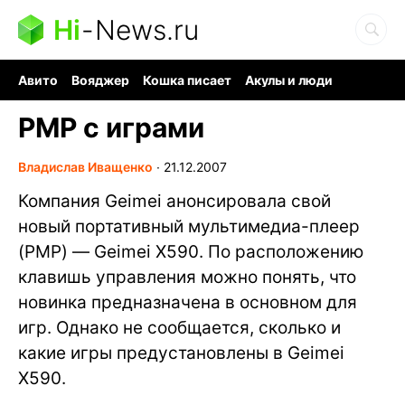
Hi
-
News.ru
Авито
Вояджер
Кошка писает
Акулы и люди
Ядерная война
Ядовитые пауки
Судоку и пазлы
PMP с играми
Владислав Иващенко
∙
21.12.2007
Компания Geimei анонсировала свой
новый портативный мультимедиа-плеер
(PMP) — Geimei X590. По расположению
клавишь управления можно понять, что
новинка предназначена в основном для
игр. Однако не сообщается, сколько и
какие игры предустановлены в Geimei
X590.