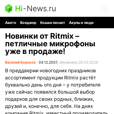
Hi
-
News.ru
Авито
Вояджер
Кошка писает
Акулы и люди
Ядерная война
Ядовитые пауки
Судоку и пазлы
Новинки от Ritmix –
петличные микрофоны
уже в продаже!
Василий Борисов
∙
04.12.2007,
обновлено 20.02.2023
В преддверии новогодних праздников
ассортимент продукции Ritmix растёт
буквально день ото дня – у потребителя
уже сейчас появился большой выбор
подарков для своих родных, близких,
друзей и, конечно, для себя. На днях
компания Ritmix, известный производитель