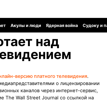
ает
Акулы и люди
Ядерная война
Судоку и 
отает над
левидением
нлайн-версию платного телевидения
.
медиапредставителями о лицензировании
ионных каналов через интернет-сервис,
 The Wall Street Journal со ссылкой на