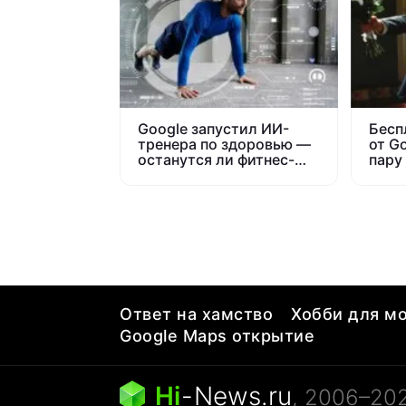
Google запустил ИИ-
Бесп
тренера по здоровью —
от G
останутся ли фитнес-
пару
инструкторы без
боль
работы?
Ответ на хамство
Хобби для мо
Google Maps открытие
Hi
-
News.ru
, 2006–20