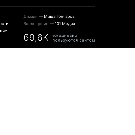
Дизайн —
Миша Гончаров
ости
Воплощение —
101 Медиа
ение
69,6K
ежедневно
пользуются сайтом