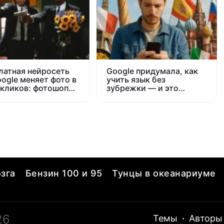
латная нейросеть
Google придумала, как
oogle меняет фото в
учить язык без
 кликов: фотошоп
зубрежки — и это
ше не нужен
реально работает
зга
Бензин 100 и 95
Тунцы в океанариуме
26
Темы
·
Авторы