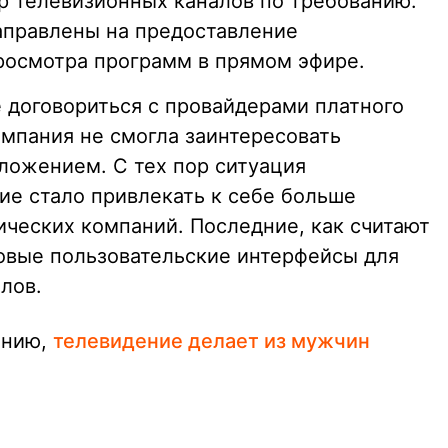
р телевизионных каналов по требованию.
аправлены на предоставление
росмотра программ в прямом эфире.
e договориться с провайдерами платного
омпания не смогла заинтересовать
ложением. С тех пор ситуация
ие стало привлекать к себе больше
ических компаний. Последние, как считают
овые пользовательские интерфейсы для
лов.
анию,
телевидение делает из мужчин