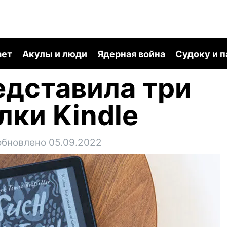
ает
Акулы и люди
Ядерная война
Судоку и 
дставила три
лки Kindle
обновлено 05.09.2022