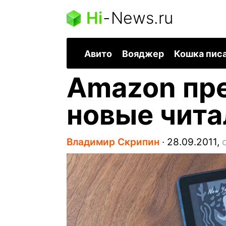
Hi
-
News.ru
Авито
Вояджер
Кошка пис
Amazon пре
новые чита
Владимир Скрипин
∙
28.09.2011,