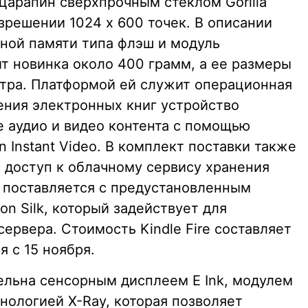
царапин сверхпрочным стеклом Gorilla
азрешении 1024 x 600 точек. В описании
нной памяти типа флэш и модуль
ит новинка около 400 грамм, а ее размеры
метра. Платформой ей служит операционная
тения электронных книг устройство
е аудио и видео контента с помощью
Instant Video. В комплект поставки также
 доступ к облачному сервису хранения
 поставляется с предустановленным
n Silk, который задействует для
ервера. Стоимость Kindle Fire составляет
я с 15 ноября.
тельна сенсорным дисплеем E Ink, модулем
хнологией X-Ray, которая позволяет