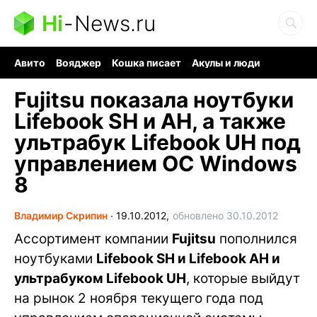
Hi
-
News.ru
Авито
Вояджер
Кошка писает
Акулы и люди
Ядерная война
Ядовитые пауки
Судоку и пазлы
Fujitsu показала ноутбуки
Lifebook SH и AH, а также
ультрабук Lifebook UH под
управлением ОС Windows
8
Владимир Скрипин
∙
19.10.2012,
обновлено 30.10.2012
Ассортимент компании
Fujitsu
пополнился
ноутбуками
Lifebook SH и Lifebook AH и
ультрабуком Lifebook UH
, которые выйдут
на рынок 2 ноября текущего года под