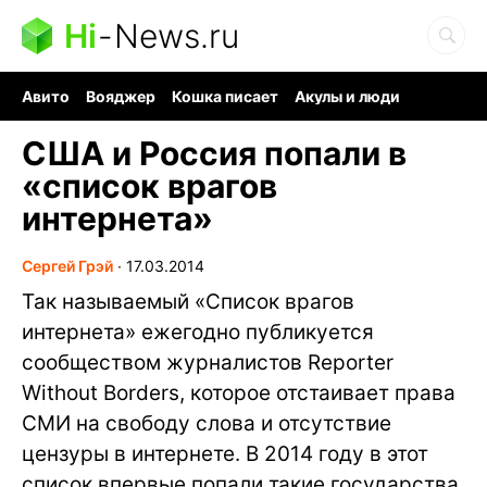
Hi
-
News.ru
Авито
Вояджер
Кошка писает
Акулы и люди
Ядерная война
Судоку и пазлы
Ядовитые пауки
США и Россия попали в
«список врагов
интернета»
Сергей Грэй
∙
17.03.2014
Так называемый «Список врагов
интернета» ежегодно публикуется
сообществом журналистов Reporter
Without Borders, которое отстаивает права
СМИ на свободу слова и отсутствие
цензуры в интернете. В 2014 году в этот
список впервые попали такие государства,