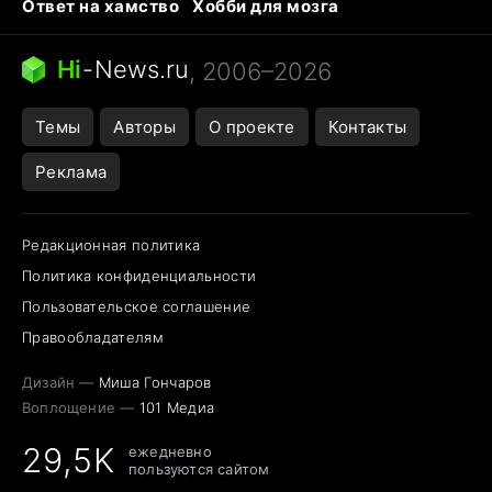
Ответ на хамство
Хобби для мозга
Бензин 100 и 95
Тунцы в океанариуме
Следующая пандемия
Google Maps открытие
Hi
-
News.ru
, 2006–2026
Темы
Авторы
О проекте
Контакты
Реклама
Редакционная политика
Политика конфиденциальности
Пользовательское соглашение
Правообладателям
Дизайн —
Миша Гончаров
Воплощение —
101 Медиа
29,5K
ежедневно
пользуются сайтом