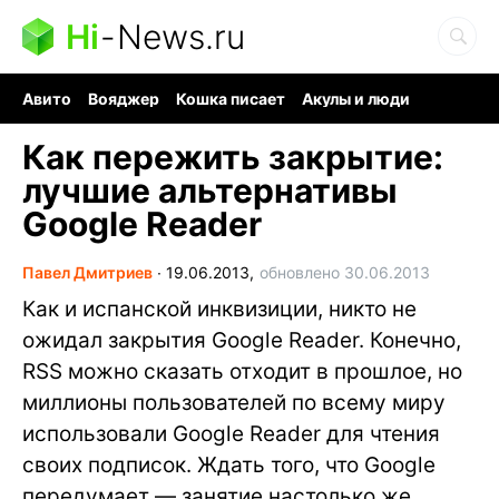
Hi
-
News.ru
Авито
Вояджер
Кошка писает
Акулы и люди
Ядерная война
Судоку и пазлы
Ядовитые пауки
Как пережить закрытие:
лучшие альтернативы
Google Reader
Павел Дмитриев
∙
19.06.2013,
обновлено 30.06.2013
Как и испанской инквизиции, никто не
ожидал закрытия Google Reader. Конечно,
RSS можно сказать отходит в прошлое, но
миллионы пользователей по всему миру
использовали Google Reader для чтения
своих подписок. Ждать того, что Google
передумает — занятие настолько же