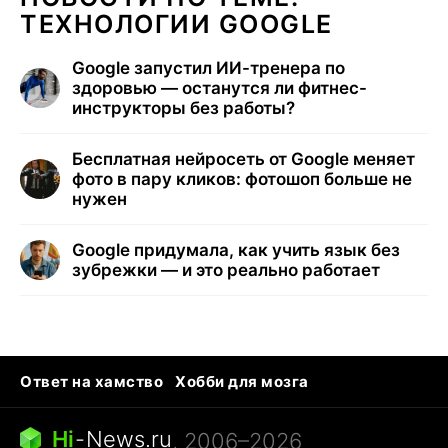
ТЕХНОЛОГИИ GOOGLE
Google запустил ИИ-тренера по
здоровью — останутся ли фитнес-
инструкторы без работы?
Бесплатная нейросеть от Google меняет
фото в пару кликов: фотошоп больше не
нужен
Google придумала, как учить язык без
зубрежки — и это реально работает
Ответ на хамство
Хобби для мозга
Бензин 100 и 95
Тунцы в океанариуме
Следующая пандемия
Google Maps открытие
Hi
-
News.ru
, 2006–2026