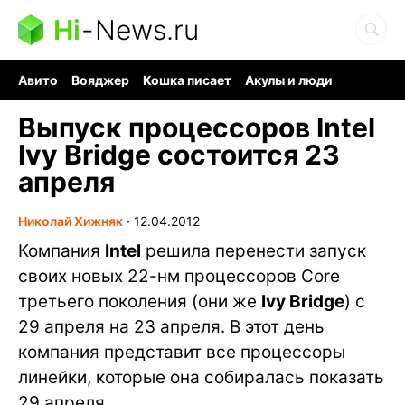
Hi
-
News.ru
Авито
Вояджер
Кошка писает
Акулы и люди
Ядерная война
Судоку и пазлы
Ядовитые пауки
Выпуск процессоров Intel
Ivy Bridge состоится 23
апреля
Николай Хижняк
∙
12.04.2012
Компания
Intel
решила перенести запуск
своих новых 22-нм процессоров Core
третьего поколения (они же
Ivy Bridge
) с
29 апреля на 23 апреля. В этот день
компания представит все процессоры
линейки, которые она собиралась показать
29 апреля.