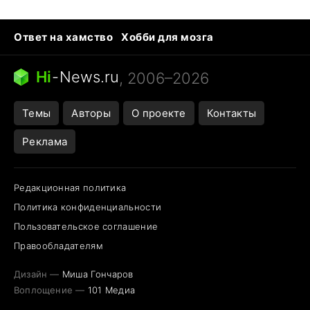
Ответ на хамство
Хобби для мозга
Бензин 100 и 95
Тунцы в океанариуме
Следующая пандемия
Google Maps открытие
Hi
-
News.ru
, 2006–2026
Темы
Авторы
О проекте
Контакты
Реклама
Редакционная политика
Политика конфиденциальности
Пользовательское соглашение
Правообладателям
Дизайн —
Миша Гончаров
Воплощение —
101 Медиа