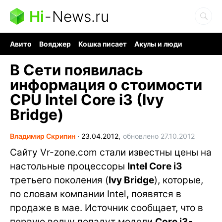
Hi
-
News.ru
Авито
Вояджер
Кошка писает
Акулы и люди
Ядерная война
Судоку и пазлы
Ядовитые пауки
В Сети появилась
информация о стоимости
СPU Intel Core i3 (Ivy
Bridge)
Владимир Скрипин
∙
23.04.2012,
обновлено 27.10.2012
Сайту Vr-zone.com стали известны цены на
настольные процессоры
Intel Core i3
третьего поколения (
Ivy Bridge
), которые,
по словам компании Intel, появятся в
продаже в мае. Источник сообщает, что в
первую волну попадут модели
Core i3-