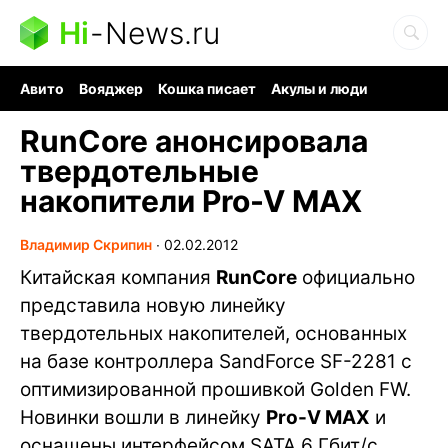
Hi
-
News.ru
Авито
Вояджер
Кошка писает
Акулы и люди
Ядерная война
Судоку и пазлы
Ядовитые пауки
RunCore анонсировала
твердотельные
накопители Pro-V MAX
Владимир Скрипин
∙
02.02.2012
Китайская компания
RunCore
официально
представила новую линейку
твердотельных накопителей, основанных
на базе контроллера SandForce SF-2281 с
оптимизированной прошивкой Golden FW.
Новинки вошли в линейку
Pro-V MAX
и
оснащены интерфейсом SATA 6 Гбит/с.