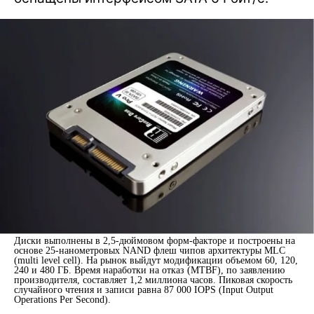
Диски выполнены в 2,5-дюймовом форм-факторе и построены на
основе 25-нанометровых NAND флеш чипов архитектуры MLC
(multi level cell). На рынок выйдут модификации объемом 60, 120,
240 и 480 ГБ. Время наработки на отказ (MTBF), по заявлению
производителя, составляет 1,2 миллиона часов. Пиковая скорость
случайного чтения и записи равна 87 000 IOPS (Input Output
Operations Per Second).