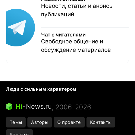
Новости, статьи и анонсы
публикаций
Чат с читателями
Свободное общение и
обсуждение материалов
Люди с сильным характером
Кошка писает на кровать
Тунцы в океанариуме
Ядовитые пауки России
Hi
-
News.ru
, 2006–2026
Города в ядерной войне
Открытие в Google Maps
Темы
Авторы
О проекте
Контакты
Реклама