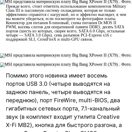
Прежде всего, стоит отметить использование компонентов Military
Class III и пассивную систему охлаждения, которая не только
эффективно справится с нагрузкой, но и эффектно выглядит, в чем
вы можете убедиться, если посмотрите на фотографии платы.
Коннектор для питания 8-пиновый, схема питания Dr.MOS II
PWM, восемь слотов для оперативной памяти DDR3, десять SATA
портов (шесть из которых, скорее всего, SATA 6.0 Gbps, остальные
четыре — SATA 3.0 Gbps), семь разъемов PCI-Express x16 с
поддержкой SLI, CrossFireX и multi-GPU связок.
Помимо этого новинка имеет восемь
портов USB 3.0 (четыре выводятся на
заднюю панель, четыре выводятся на
переднюю), порт FireWire, multi-BIOS, два
гигабитных сетевых порта, 7.1-канальный
звук (в комплект входит утилита Creative
X-Fi MB2), кнопка для быстрого разгона, а