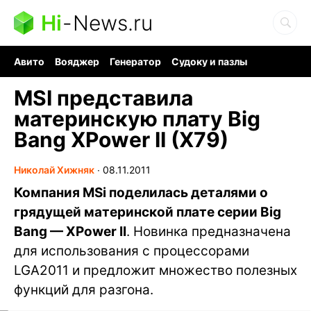
Hi
-
News.ru
Авито
Вояджер
Генератор
Судоку и пазлы
Хобби для мозга
Бензин 100 vs 95
Следующая пандемия
MSI представила
материнскую плату Big
Bang XPower II (X79)
Николай Хижняк
∙
08.11.2011
Компания MSi поделилась деталями о
грядущей материнской плате серии Big
Bang — XPower II
. Новинка предназначена
для использования с процессорами
LGA2011 и предложит множество полезных
функций для разгона.