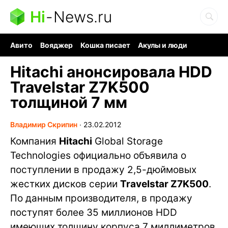
Hi
-
News.ru
Авито
Вояджер
Кошка писает
Акулы и люди
Ядерная война
Судоку и пазлы
Ядовитые пауки
Hitachi анонсировала HDD
Travelstar Z7K500
толщиной 7 мм
Владимир Скрипин
∙
23.02.2012
Компания
Hitachi
Global Storage
Technologies официально объявила о
поступлении в продажу 2,5-дюймовых
жестких дисков серии
Travelstar Z7K500
.
По данным производителя, в продажу
поступят более 35 миллионов HDD
имеющих толщину корпуса 7 миллиметров