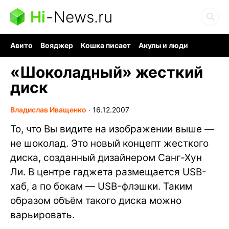
Hi
-
News.ru
Авито
Вояджер
Кошка писает
Акулы и люди
Ядерная война
Ядовитые пауки
Судоку и пазлы
«Шоколадный» жесткий
диск
Владислав Иващенко
∙
16.12.2007
То, что Вы видите на изображении выше —
не шоколад. Это новый концепт жесткого
диска, созданный дизайнером Санг-Хун
Ли. В центре гаджета размещается USB-
хаб, а по бокам — USB-флэшки. Таким
образом объём такого диска можно
варьировать.