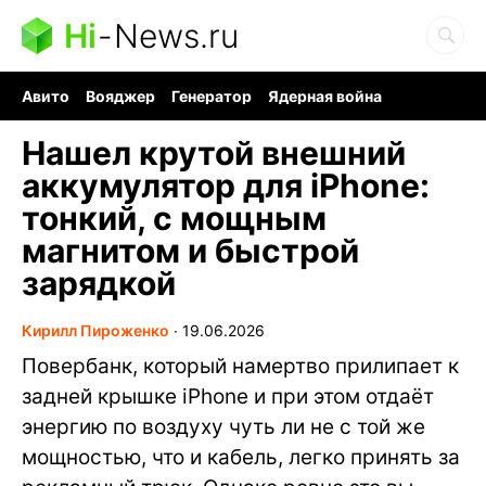
Hi
-
News.ru
Авито
Вояджер
Генератор
Ядерная война
Судоку и пазлы
Бензин 100 и 95
Хобби для мозга
Нашел крутой внешний
аккумулятор для iPhone:
тонкий, с мощным
магнитом и быстрой
зарядкой
Кирилл Пироженко
∙
19.06.2026
Повербанк, который намертво прилипает к
задней крышке iPhone и при этом отдаёт
энергию по воздуху чуть ли не с той же
мощностью, что и кабель, легко принять за