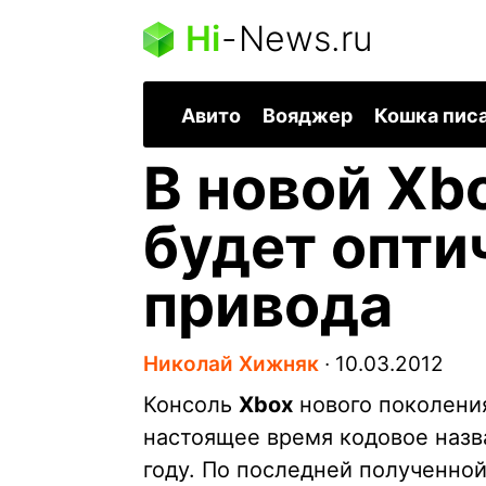
Hi
-
News.ru
Авито
Вояджер
Кошка пис
В новой Xb
будет опти
привода
Николай Хижняк
∙
10.03.2012
Консоль
Xbox
нового поколени
настоящее время кодовое наз
году. По последней полученной