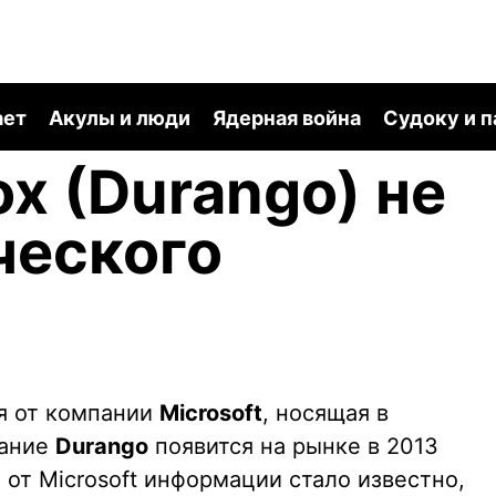
ает
Акулы и люди
Ядерная война
Судоку и 
ox (Durango) не
ческого
я от компании
Microsoft
, носящая в
вание
Durango
появится на рынке в 2013
 от Microsoft информации стало известно,