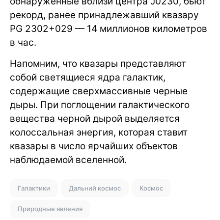
обнаруженные вблизи центра J0230, бьют
рекорд, ранее принадлежавший квазару
PG 2302+029 — 14 миллионов километров
в час.
Напомним, что квазары представляют
собой светящиеся ядра галактик,
содержащие сверхмассивные черные
дыры. При поглощении галактического
вещества черной дырой выделяется
колоссальная энергия, которая ставит
квазары в число ярчайших объектов
наблюдаемой вселенной.
Галактики
Дальний космос
Космос
Природные явления