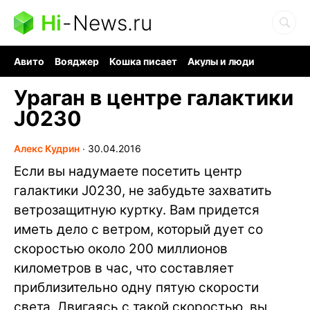
Hi
-
News.ru
Авито
Вояджер
Кошка писает
Акулы и люди
Ядерная война
Ядовитые пауки
Судоку и пазлы
Ураган в центре галактики
J0230
Алекс Кудрин
∙
30.04.2016
Если вы надумаете посетить центр
галактики J0230, не забудьте захватить
ветрозащитную куртку. Вам придется
иметь дело с ветром, который дует со
скоростью около 200 миллионов
километров в час, что составляет
приблизительно одну пятую скорости
света. Двигаясь с такой скоростью, вы