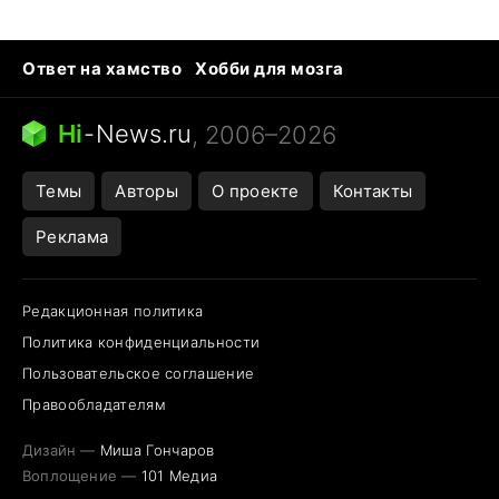
Ответ на хамство
Хобби для мозга
Бензин 100 vs 95
Тунцы в океанариуме
Следующая пандемия
Google Maps открытие
Hi
-
News.ru
, 2006–2026
Темы
Авторы
О проекте
Контакты
Реклама
Редакционная политика
Политика конфиденциальности
Пользовательское соглашение
Правообладателям
Дизайн —
Миша Гончаров
Воплощение —
101 Медиа