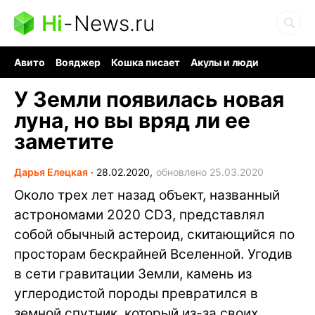
Hi
-
News.ru
Авито
Вояджер
Кошка писает
Акулы и люди
Ядерная война
Ядовитые пауки
Судоку и пазлы
У Земли появилась новая
луна, но вы вряд ли ее
заметите
Дарья Елецкая
∙
28.02.2020,
обновлено 25.03.2020
Около трех лет назад объект, названный
астрономами 2020 CD3, представлял
собой обычный астероид, скитающийся по
просторам бескрайней Вселенной. Угодив
в сети гравитации Земли, камень из
углеродистой породы превратился в
земной спутник, который из-за своих