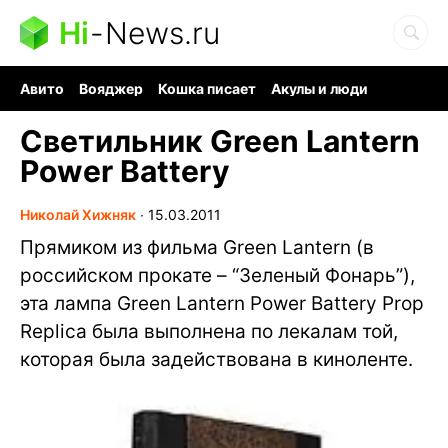
Hi
-
News.ru
Авито
Вояджер
Кошка писает
Акулы и люди
Ядерная война
Ядовитые пауки
Судоку и пазлы
Светильник Green Lantern
Power Battery
Николай Хижняк
∙
15.03.2011
Прямиком из фильма Green Lantern (в
российском прокате – “Зеленый Фонарь”),
эта лампа Green Lantern Power Battery Prop
Replica была выполнена по лекалам той,
которая была задействована в киноленте.