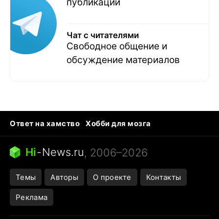
публикаций
Чат с читателями
Свободное общение и
обсуждение материалов
Ответ на хамство
Хобби для мозга
Бензин 100 vs 95
Тунцы в океанариуме
Следующая пандемия
Google Maps открытие
Hi
-
News.ru
, 2006–2026
Темы
Авторы
О проекте
Контакты
Реклама