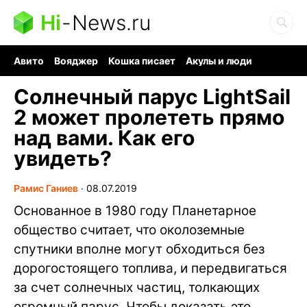
Hi
-
News.ru
Авито
Вояджер
Кошка писает
Акулы и люди
Ядерная война
Судоку и пазлы
Ядовитые пауки
Солнечный парус LightSail
2 может пролететь прямо
над вами. Как его
увидеть?
Рамис Ганиев
∙
08.07.2019
Основанное в 1980 году Планетарное
общество считает, что околоземные
спутники вполне могут обходиться без
дорогостоящего топлива, и передвигаться
за счет солнечных частиц, толкающих
огромный парус. Чтобы доказать это,