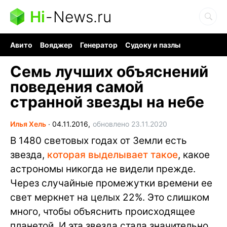
Hi
-
News.ru
Авито
Вояджер
Генератор
Судоку и пазлы
Хобби для мозга
Бензин 100 vs 95
Следующая пандемия
Семь лучших объяснений
поведения самой
странной звезды на небе
Илья Хель
∙
04.11.2016,
обновлено 23.11.2020
В 1480 световых годах от Земли есть
звезда,
которая выделывает такое
, какое
астрономы никогда не видели прежде.
Через случайные промежутки времени ее
свет меркнет на целых 22%. Это слишком
много, чтобы объяснить происходящее
планетой. И эта звезда стала значительно