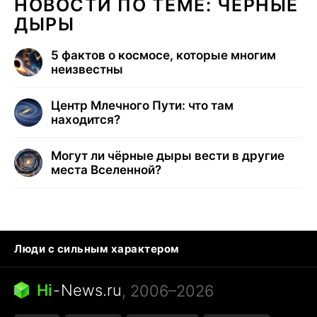
НОВОСТИ ПО ТЕМЕ: ЧЕРНЫЕ
ДЫРЫ
5 фактов о космосе, которые многим
неизвестны
Центр Млечного Пути: что там
находится?
Могут ли чёрные дыры вести в другие
места Вселенной?
Люди с сильным характером
Кошка писает на кровать
Тунцы в океанариуме
Ядовитые пауки России
Hi
-
News.ru
, 2006–2026
Города в ядерной войне
Открытие в Google Maps