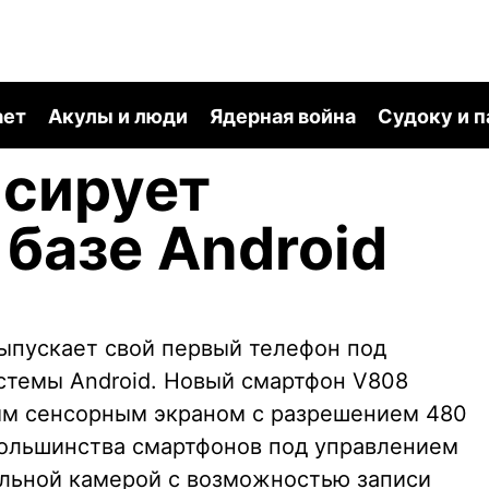
ает
Акулы и люди
Ядерная война
Судоку и 
нсирует
 базе Android
выпускает свой первый телефон под
стемы Android. Новый смартфон V808
ым сенсорным экраном с разрешением 480
большинства смартфонов под управлением
сельной камерой с возможностью записи