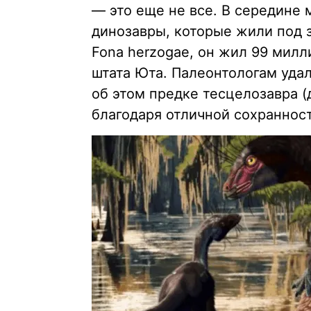
— это еще не все. В середине
динозавры, которые жили под 
Fona herzogae, он жил 99 милл
штата Юта. Палеонтологам уда
об этом предке тесцелозавра (
благодаря отличной сохраннос