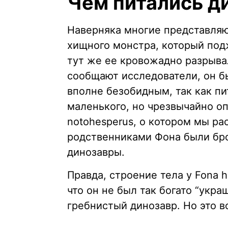
Чем питались д
Наверняка многие представляю
хищного монстра, который под
тут же ее кровожадно разрывал
сообщают исследователи, он б
вполне безобидным, так как пит
маленького, но чрезвычайно оп
notohesperus, о котором мы р
родственниками Фона были бро
динозавры.
Правда, строение тела у Fona 
что он не был так богато “укр
гребнистый динозавр. Но это во