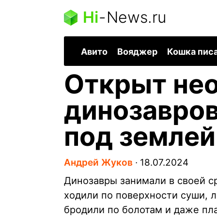
Hi
-
News.ru
Авито
Вояджер
Кошка пис
Открыт не
динозавров
под землей
Андрей Жуков
∙
18.07.2024
Динозавры занимали в своей с
ходили по поверхности суши, л
бродили по болотам и даже пла