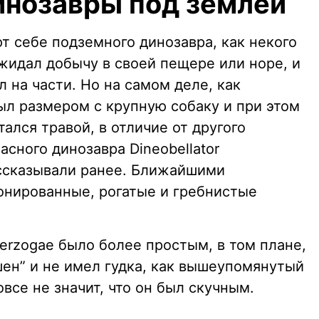
инозавры под землей
т себе подземного динозавра, как некого
жидал добычу в своей пещере или норе, и
 на части. Но на самом деле, как
ыл размером с крупную собаку и при этом
ался травой, в отличие от другого
асного динозавра Dineobellator
ассказывали ранее. Ближайшими
нированные, рогатые и гребнистые
herzogae было более простым, в том плане,
ашен” и не имел гудка, как вышеупомянутый
все не значит, что он был скучным.