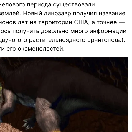
 мелового периода существовали
землей. Новый динозавр получил название
ионов лет на территории США, а точнее —
лось получить довольно много информации
двуногого растительноядного орнитопода),
ти его окаменелостей.