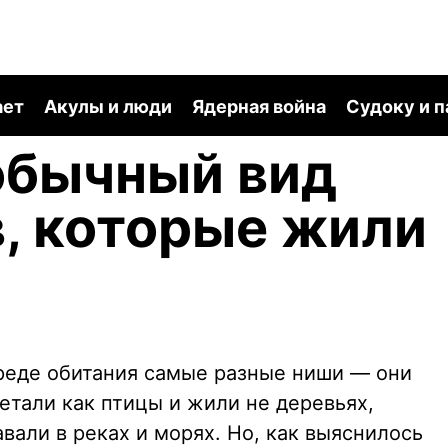
ает
Акулы и люди
Ядерная война
Судоку и 
обычный вид
, которые жили
реде обитания самые разные ниши — они
етали как птицы и жили не деревьях,
вали в реках и морях. Но, как выяснилось