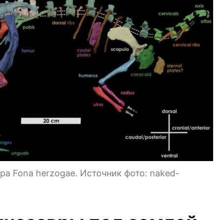
ра Fona herzogae. Источник фото: naked-