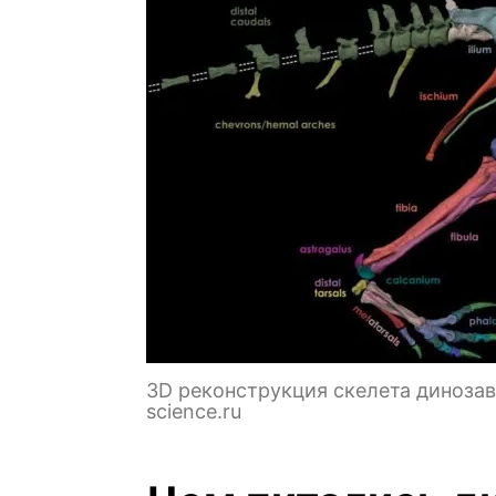
3D реконструкция скелета динозав
science.ru