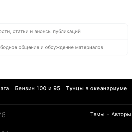
ости, статьи и анонсы публикаций
бодное общение и обсуждение материалов
зга
Бензин 100 и 95
Тунцы в океанариуме
26
Темы
·
Авторы