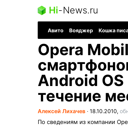
Hi
-
News.ru
Авито
Вояджер
Кошка пис
Opera Mobi
смартфоно
Android OS
течение ме
Алексей Лихачев
∙
18.10.2010,
об
По сведениям из компании Ope