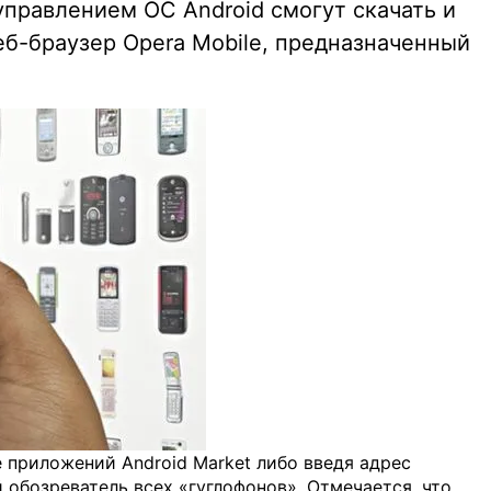
управлением ОС Android смогут скачать и
еб-браузер Opera Mobile, предназначенный
 приложений Android Market либо введя адрес
й обозреватель всех «гуглофонов». Отмечается, что