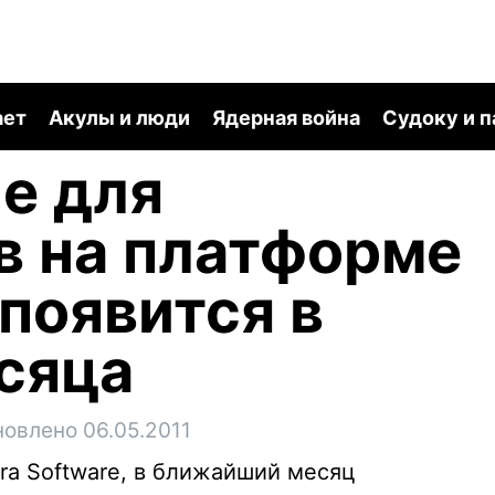
ает
Акулы и люди
Ядерная война
Судоку и 
le для
в на платформе
 появится в
сяца
новлено 06.05.2011
ra Software, в ближайший месяц